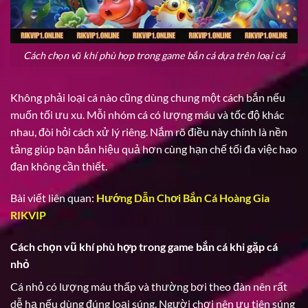
Cách chọn vũ khí phù hợp trong game bắn cá dựa trên loại cá
Không phải loại cá nào cũng dùng chung một cách bắn nếu
muốn tối ưu xu. Mỗi nhóm cá có lượng máu và tốc độ khác
nhau, đòi hỏi cách xử lý riêng. Nắm rõ điều này chính là nền
tảng giúp bạn bắn hiệu quả hơn cùng hạn chế tối đa việc hao
đạn không cần thiết.
Bài viết liên quan:
Hướng Dẫn Chơi Bắn Cá Hoàng Gia
RIKVIP
Cách chọn vũ khí phù hợp trong game bắn cá khi gặp cá
nhỏ
Cá nhỏ có lượng máu thấp và thường bơi theo đàn nên rất
dễ hạ nếu dùng đúng loại súng. Người chơi nên ưu tiên súng