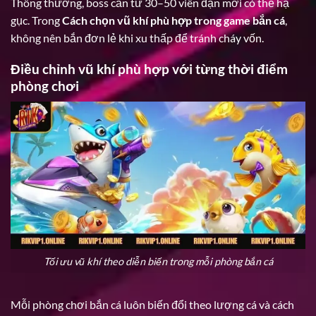
Thông thường, boss cần từ 30–50 viên đạn mới có thể hạ
gục. Trong
Cách chọn vũ khí phù hợp trong game bắn cá
,
không nên bắn đơn lẻ khi xu thấp để tránh cháy vốn.
Điều chỉnh vũ khí phù hợp với từng thời điểm
phòng chơi
Tối ưu vũ khí theo diễn biến trong mỗi phòng bắn cá
Mỗi phòng chơi bắn cá luôn biến đổi theo lượng cá và cách