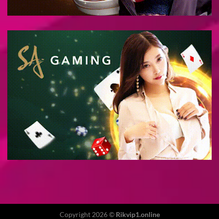
Copyright 2026 ©
Rikvip1.online