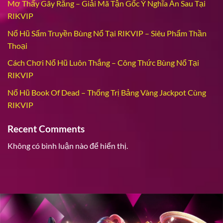
Mơ Thấy Gãy Răng – Giải Mã Tận Gốc Ý Nghĩa Ẩn Sau Tại
RIKVIP
Nổ Hũ Sấm Truyền Bùng Nổ Tại RIKVIP – Siêu Phẩm Thần
Thoại
Cách Chơi Nổ Hũ Luôn Thắng – Công Thức Bùng Nổ Tại
RIKVIP
Nổ Hũ Book Of Dead – Thống Trị Bảng Vàng Jackpot Cùng
RIKVIP
Recent Comments
Không có bình luận nào để hiển thị.