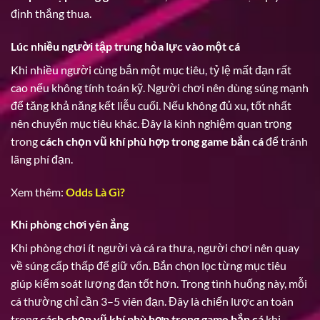
định thắng thua.
Lúc nhiều người tập trung hỏa lực vào một cá
Khi nhiều người cùng bắn một mục tiêu, tỷ lệ mất đạn rất
cao nếu không tính toán kỹ. Người chơi nên dùng súng mạnh
để tăng khả năng kết liễu cuối. Nếu không đủ xu, tốt nhất
nên chuyển mục tiêu khác. Đây là kinh nghiệm quan trọng
trong
cách chọn vũ khí phù hợp trong game bắn cá
để tránh
lãng phí đạn.
Xem thêm:
Odds Là Gì?
Khi phòng chơi yên ắng
Khi phòng chơi ít người và cá ra thưa, người chơi nên quay
về súng cấp thấp để giữ vốn. Bắn chọn lọc từng mục tiêu
giúp kiểm soát lượng đạn tốt hơn. Trong tình huống này, mỗi
cá thường chỉ cần 3–5 viên đạn. Đây là chiến lược an toàn
trong
cách chọn vũ khí phù hợp trong game bắn cá
khi