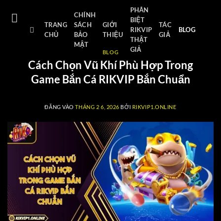
Bỏ
PHÂN
CHÍNH
qua
BIỆT
TRANG
SÁCH
GIỚI
TÁC
nội
RIKVIP
BLOG
CHỦ
BẢO
THIỆU
GIẢ
THẬT
dung
MẬT
GIẢ
BLOG
Cách Chọn Vũ Khí Phù Hợp Trong
Game Bắn Cá RIKVIP Bắn Chuẩn
ĐĂNG VÀO
THÁNG 2 6, 2026
BỞI
RIKVIP1.ONLINE