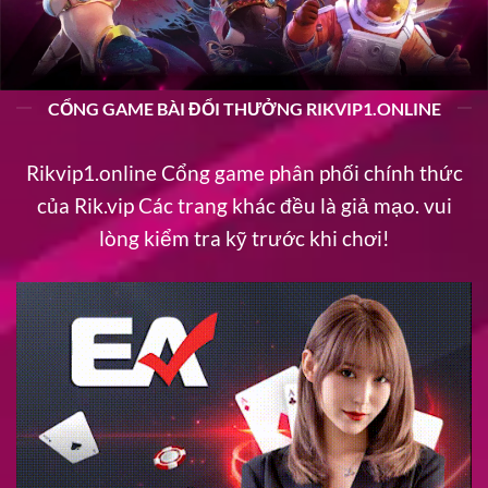
CỔNG GAME BÀI ĐỔI THƯỞNG RIKVIP1.ONLINE
Rikvip1.online Cổng game phân phối chính thức
của Rik.vip Các trang khác đều là giả mạo. vui
lòng kiểm tra kỹ trước khi chơi!