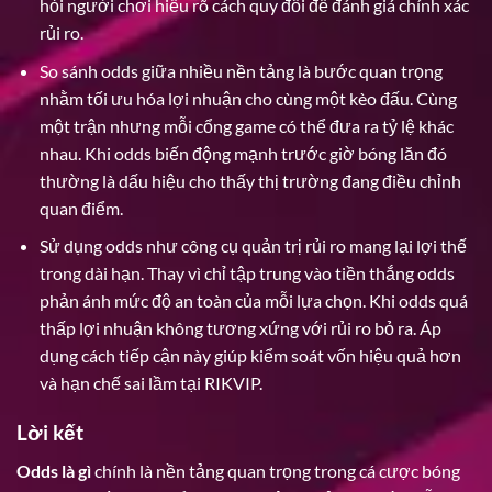
hỏi người chơi hiểu rõ cách quy đổi để đánh giá chính xác
rủi ro.
So sánh odds giữa nhiều nền tảng là bước quan trọng
nhằm tối ưu hóa lợi nhuận cho cùng một kèo đấu. Cùng
một trận nhưng mỗi cổng game có thể đưa ra tỷ lệ khác
nhau. Khi odds biến động mạnh trước giờ bóng lăn đó
thường là dấu hiệu cho thấy thị trường đang điều chỉnh
quan điểm.
Sử dụng odds như công cụ quản trị rủi ro mang lại lợi thế
trong dài hạn. Thay vì chỉ tập trung vào tiền thắng odds
phản ánh mức độ an toàn của mỗi lựa chọn. Khi odds quá
thấp lợi nhuận không tương xứng với rủi ro bỏ ra. Áp
dụng cách tiếp cận này giúp kiểm soát vốn hiệu quả hơn
và hạn chế sai lầm tại RIKVIP.
Lời kết
Odds là gì
chính là nền tảng quan trọng trong cá cược bóng