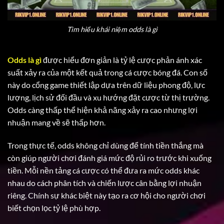
Tìm hiểu khái niệm odds là gì
Odds là gì
được hiểu đơn giản là tỷ lệ cược phản ánh xác
suất xảy ra của một kết quả trong cá cược bóng đá. Con số
này do cổng game thiết lập dựa trên dữ liệu phong độ, lực
lượng, lịch sử đối đầu và xu hướng đặt cược từ thị trường.
Odds càng thấp thể hiện khả năng xảy ra cao nhưng lợi
nhuận mang về sẽ thấp hơn.
Trong thực tế, odds không chỉ dùng để tính tiền thắng mà
còn giúp người chơi đánh giá mức độ rủi ro trước khi xuống
tiền. Mỗi nền tảng cá cược có thể đưa ra mức odds khác
nhau do cách phân tích và chiến lược cân bằng lợi nhuận
riêng. Chính sự khác biệt này tạo ra cơ hội cho người chơi
biết chọn lọc tỷ lệ phù hợp.