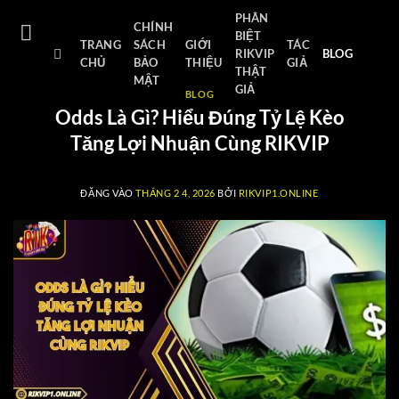
Bỏ
PHÂN
CHÍNH
qua
BIỆT
TRANG
SÁCH
GIỚI
TÁC
nội
RIKVIP
BLOG
CHỦ
BẢO
THIỆU
GIẢ
THẬT
dung
MẬT
GIẢ
BLOG
Odds Là Gì? Hiểu Đúng Tỷ Lệ Kèo
Tăng Lợi Nhuận Cùng RIKVIP
ĐĂNG VÀO
THÁNG 2 4, 2026
BỞI
RIKVIP1.ONLINE