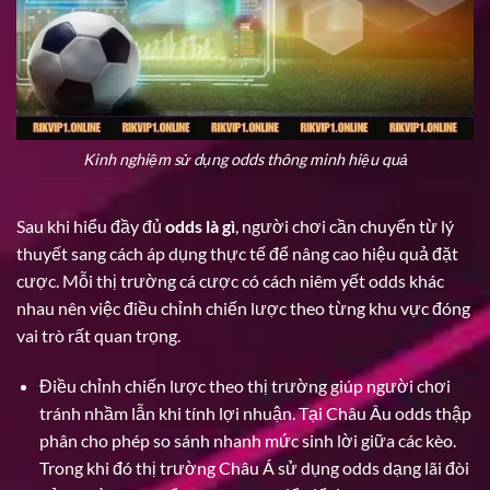
Kinh nghiệm sử dụng odds thông minh hiệu quả
Sau khi hiểu đầy đủ
odds là gì
, người chơi cần chuyển từ lý
thuyết sang cách áp dụng thực tế để nâng cao hiệu quả đặt
cược. Mỗi thị trường cá cược có cách niêm yết odds khác
nhau nên việc điều chỉnh chiến lược theo từng khu vực đóng
vai trò rất quan trọng.
Điều chỉnh chiến lược theo thị trường giúp người chơi
tránh nhầm lẫn khi tính lợi nhuận. Tại Châu Âu odds thập
phân cho phép so sánh nhanh mức sinh lời giữa các kèo.
Trong khi đó thị trường Châu Á sử dụng odds dạng lãi đòi