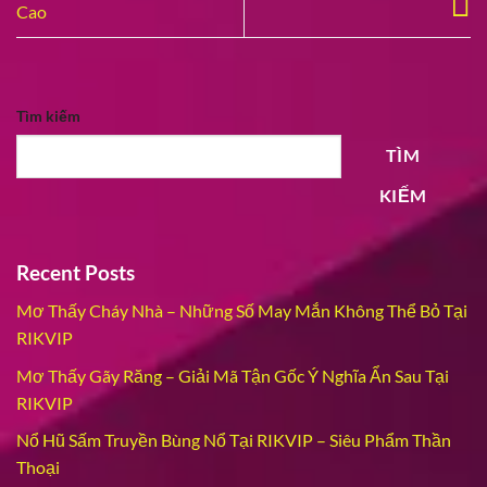
Cao
Tìm kiếm
TÌM
KIẾM
Recent Posts
Mơ Thấy Cháy Nhà – Những Số May Mắn Không Thể Bỏ Tại
RIKVIP
Mơ Thấy Gãy Răng – Giải Mã Tận Gốc Ý Nghĩa Ẩn Sau Tại
RIKVIP
Nổ Hũ Sấm Truyền Bùng Nổ Tại RIKVIP – Siêu Phẩm Thần
Thoại