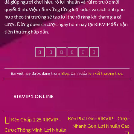
đá giúp người chơi hiểu rõ lợi nhuận và rủi ro trước mỗi
quyết định. Việc nắm vững từng loại odds và cách tính phù
hợp theo thị trường sẽ tạo lợi thế rõ ràng khi tham gia cá
cược. Đừng quên cá cược ngay hôm nay tại RIKVIP để nhận
tiền thưởng hấp dẫn.
Bài viết này được đăng trong
Blog
. Đánh dấu
liên kết thường trực
.
RIKVIP1.ONLINE
Kèo Phạt Góc RIKVIP – Cược
Kèo Chấp 1.25 RIKVIP –
Nhanh Gọn, Lợi Nhuận Cao
Cược Thông Minh, Lợi Nhuận