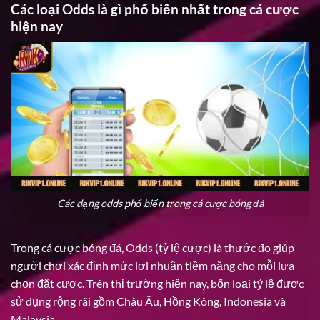
Các loại Odds là gì phổ biến nhất trong cá cược
hiện nay
Các dạng odds phổ biến trong cá cược bóng đá
Trong cá cược bóng đá, Odds (tỷ lệ cược) là thước đo giúp
người chơi xác định mức lợi nhuận tiềm năng cho mỗi lựa
chọn đặt cược. Trên thị trường hiện nay, bốn loại tỷ lệ được
sử dụng rộng rãi gồm Châu Âu, Hồng Kông, Indonesia và
Malaysia.