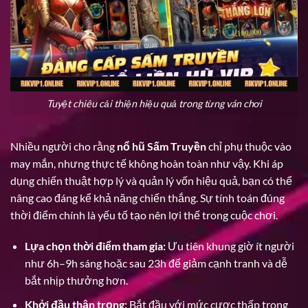
Tuyệt chiêu cải thiện hiệu quả trong từng ván chơi
Nhiều người cho rằng
nổ hũ Sấm Truyền
chỉ phụ thuộc vào
may mắn, nhưng thực tế không hoàn toàn như vậy. Khi áp
dụng chiến thuật hợp lý và quản lý vốn hiệu quả, bạn có thể
nâng cao đáng kể khả năng chiến thắng. Sự tính toán đúng
thời điểm chính là yếu tố tạo nên lợi thế trong cuộc chơi.
Lựa chọn thời điểm tham gia:
Ưu tiên khung giờ ít người
như 6h–9h sáng hoặc sau 23h để giảm cạnh tranh và dễ
bắt nhịp thưởng hơn.
Khởi đầu thận trọng:
Bắt đầu với mức cược thấp trong