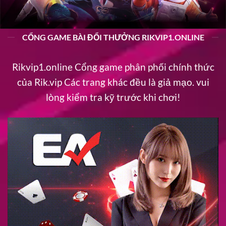
CỔNG GAME BÀI ĐỔI THƯỞNG RIKVIP1.ONLINE
Rikvip1.online Cổng game phân phối chính thức
của Rik.vip Các trang khác đều là giả mạo. vui
lòng kiểm tra kỹ trước khi chơi!