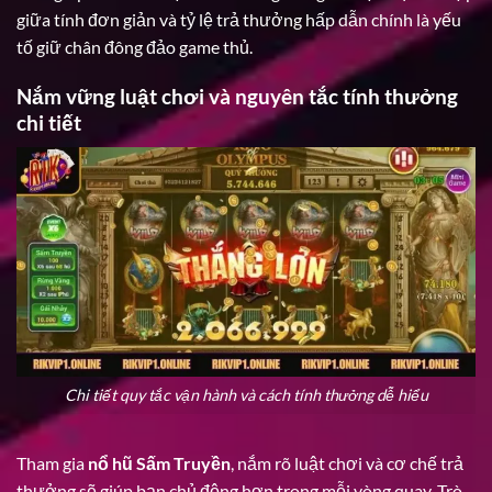
giữa tính đơn giản và tỷ lệ trả thưởng hấp dẫn chính là yếu
tố giữ chân đông đảo game thủ.
Nắm vững luật chơi và nguyên tắc tính thưởng
chi tiết
Chi tiết quy tắc vận hành và cách tính thưởng dễ hiểu
Tham gia
nổ hũ Sấm Truyền
, nắm rõ luật chơi và cơ chế trả
thưởng sẽ giúp bạn chủ động hơn trong mỗi vòng quay. Trò