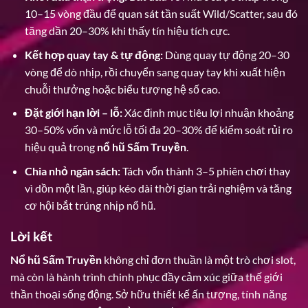
10–15 vòng đầu để quan sát tần suất Wild/Scatter, sau đó
tăng dần 20–30% khi thấy tín hiệu tích cực.
Kết hợp quay tay & tự động:
Dùng quay tự động 20–30
vòng để dò nhịp, rồi chuyển sang quay tay khi xuất hiện
chuỗi thưởng hoặc biểu tượng hệ số cao.
Đặt giới hạn lời – lỗ:
Xác định mục tiêu lợi nhuận khoảng
30–50% vốn và mức lỗ tối đa 20–30% để kiểm soát rủi ro
hiệu quả trong
nổ hũ Sấm Truyền
.
Chia nhỏ ngân sách:
Tách vốn thành 3–5 phiên chơi thay
vì dồn một lần, giúp kéo dài thời gian trải nghiệm và tăng
cơ hội bắt trúng nhịp nổ hũ.
Lời kết
Nổ hũ Sấm Truyền
không chỉ đơn thuần là một trò chơi slot,
mà còn là hành trình chinh phục đầy cảm xúc giữa thế giới
thần thoại sống động. Sở hữu thiết kế ấn tượng, tính năng