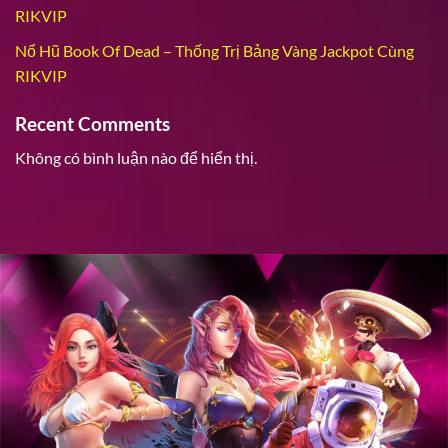
RIKVIP
Nổ Hũ Book Of Dead – Thống Trị Bảng Vàng Jackpot Cùng
RIKVIP
Recent Comments
Không có bình luận nào để hiển thị.