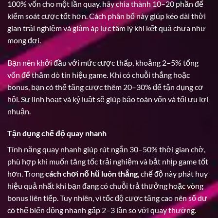
100% vốn cho một lần quay, hãy chia thành 10–20 phần để
kiểm soát cược tốt hơn. Cách phân bổ này giúp kéo dài thời
gian trải nghiệm và giảm áp lực tâm lý khi kết quả chưa như
mong đợi.
Bạn nên khởi đầu với mức cược thấp, khoảng 2–5% tổng
vốn để thăm dò tín hiệu game. Khi có chuỗi thắng hoặc
bonus, bạn có thể tăng cược thêm 20–30% để tận dụng cơ
hội. Sự linh hoạt và kỷ luật sẽ giúp bảo toàn vốn và tối ưu lợi
nhuận.
Tận dụng chế độ quay nhanh
Tính năng quay nhanh giúp rút ngắn 30–50% thời gian chờ,
phù hợp khi muốn tăng tốc trải nghiệm và bắt nhịp game tốt
hơn. Trong
cách chơi nổ hũ luôn thắng
, chế độ này phát huy
hiệu quả nhất khi bạn đang có chuỗi trả thưởng hoặc vòng
bonus liên tiếp. Tuy nhiên, vì tốc độ cược tăng cao nên số dư
có thể biến động nhanh gấp 2–3 lần so với quay thường.