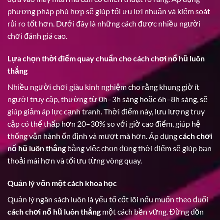
phương pháp phù hợp sẽ giúp tối ưu lợi nhuận và kiểm soát
rủi ro tốt hơn. Dưới đây là những cách được nhiều người
chơi đánh giá cao.
Lựa chọn thời điểm quay chuẩn cho cách chơi nổ hũ luôn
thắng
Nhiều người chơi giàu kinh nghiệm cho rằng khung giờ ít
người truy cập, thường từ 0h–3h sáng hoặc 6h–8h sáng, sẽ
giúp giảm áp lực cạnh tranh. Thời điểm này, lưu lượng truy
cập có thể thấp hơn 20–30% so với giờ cao điểm, giúp hệ
thống vận hành ổn định và mượt mà hơn. Áp dụng
cách chơi
nổ hũ luôn thắng
bằng việc chọn đúng thời điểm sẽ giúp bạn
thoải mái hơn và tối ưu từng vòng quay.
Quản lý vốn một cách khoa học
Quản lý ngân sách luôn là yếu tố cốt lõi nếu muốn theo đuổi
cách chơi nổ hũ luôn thắng
một cách bền vững. Đừng dồn