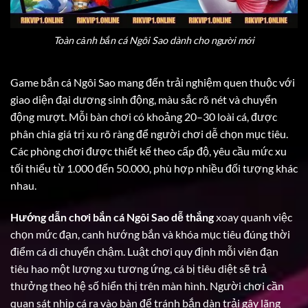
Toàn cảnh bắn cá Ngôi Sao dành cho người mới
Game bắn cá Ngôi Sao mang đến trải nghiệm quen thuộc với
giao diện đại dương sinh động, màu sắc rõ nét và chuyển
động mượt. Mỗi bàn chơi có khoảng 20–30 loài cá, được
phân chia giá trị xu rõ ràng để người chơi dễ chọn mục tiêu.
Các phòng chơi được thiết kế theo cấp độ, yêu cầu mức xu
tối thiểu từ 1.000 đến 50.000, phù hợp nhiều đối tượng khác
nhau.
Hướng dẫn chơi bắn cá Ngôi Sao dễ thắng
xoay quanh việc
chọn mức đạn, canh hướng bắn và khóa mục tiêu đúng thời
điểm cá di chuyển chậm. Luật chơi quy định mỗi viên đạn
tiêu hao một lượng xu tương ứng, cá bị tiêu diệt sẽ trả
thưởng theo hệ số hiển thị trên màn hình. Người chơi cần
quan sát nhịp cá ra vào bàn để tránh bắn dàn trải gây lãng