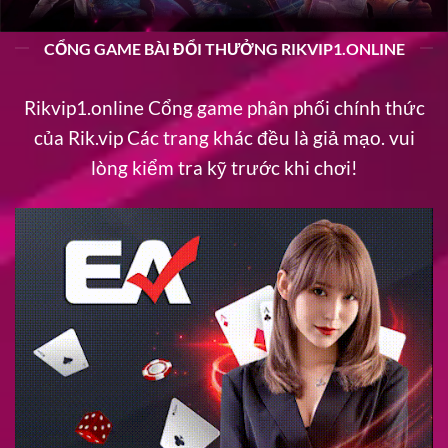
CỔNG GAME BÀI ĐỔI THƯỞNG RIKVIP1.ONLINE
Rikvip1.online Cổng game phân phối chính thức
của Rik.vip Các trang khác đều là giả mạo. vui
lòng kiểm tra kỹ trước khi chơi!