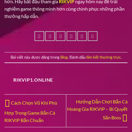
hơn. Hãy bắt đầu tham gia
RIKVIP
ngay hôm nay để trải
nghiệm game thông minh hơn cùng chinh phục những phần
thưởng hấp dẫn.
Bài viết này được đăng trong
Blog
. Đánh dấu
liên kết thường trực
.
RIKVIP1.ONLINE
Hướng Dẫn Chơi Bắn Cá
Cách Chọn Vũ Khí Phù
Hoàng Gia RIKVIP – Bí Quyết
Hợp Trong Game Bắn Cá
Săn Boss
RIKVIP Bắn Chuẩn