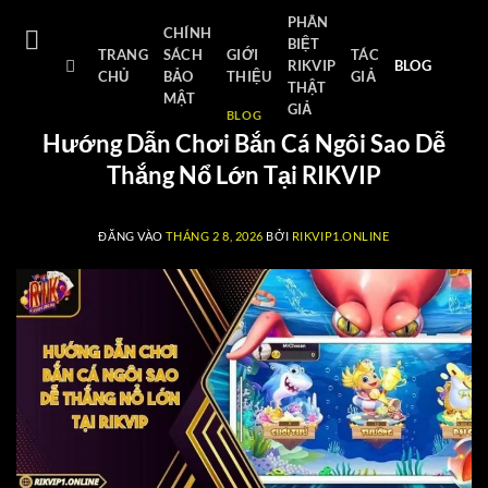
Bỏ
PHÂN
CHÍNH
qua
BIỆT
TRANG
SÁCH
GIỚI
TÁC
nội
RIKVIP
BLOG
CHỦ
BẢO
THIỆU
GIẢ
THẬT
dung
MẬT
GIẢ
BLOG
Hướng Dẫn Chơi Bắn Cá Ngôi Sao Dễ
Thắng Nổ Lớn Tại RIKVIP
ĐĂNG VÀO
THÁNG 2 8, 2026
BỞI
RIKVIP1.ONLINE