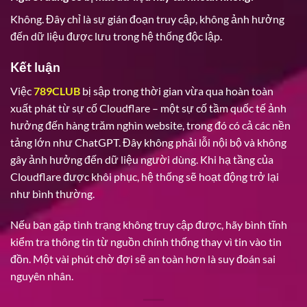
Không. Đây chỉ là sự gián đoạn truy cập, không ảnh hưởng
đến dữ liệu được lưu trong hệ thống độc lập.
Kết luận
Việc
789CLUB
bị sập trong thời gian vừa qua hoàn toàn
xuất phát từ sự cố Cloudflare – một sự cố tầm quốc tế ảnh
hưởng đến hàng trăm nghìn website, trong đó có cả các nền
tảng lớn như ChatGPT. Đây không phải lỗi nội bộ và không
gây ảnh hưởng đến dữ liệu người dùng. Khi hạ tầng của
Cloudflare được khôi phục, hệ thống sẽ hoạt động trở lại
như bình thường.
Nếu bạn gặp tình trạng không truy cập được, hãy bình tĩnh
kiểm tra thông tin từ nguồn chính thống thay vì tin vào tin
đồn. Một vài phút chờ đợi sẽ an toàn hơn là suy đoán sai
nguyên nhân.