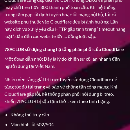
máy chủ trên hơn 300 thành phố toàn cầu. Khi hệ thống
trung tâm gặp lỗi định tuyến hoặc lỗi mạng nội bộ, tất cả
website phụ thuộc vào Cloudflare đều bị ảnh hưởng. Lần
này, dịch vụ xử lý yêu cầu HTTP gặp tình trạng “timeout hàng
loạt”, dẫn đến các website lớn… đồng loạt sập.
789CLUB sử dụng chung hạ tầng phân phối của Cloudflare
Một đoạn dẫn nhỏ: Đây là lý do khiến sự cố lan nhanh đến
người dùng tại Việt Nam.
Nhiều nền tảng giải trí trực tuyến sử dụng Cloudflare để
tăng tốc độ tải trang và bảo vệ chống tấn công mạng. Khi
Cloudflare gặp lỗi, hệ thống phân phối nội dung bị treo,
khiến 789CLUB bị sập tạm thời, kèm theo tình trạng:
Không thể truy cập
Màn hình lỗi 502/504