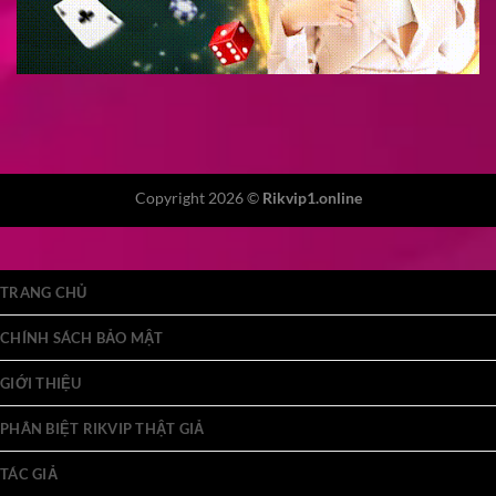
Copyright 2026 ©
Rikvip1.online
TRANG CHỦ
CHÍNH SÁCH BẢO MẬT
GIỚI THIỆU
PHÂN BIỆT RIKVIP THẬT GIẢ
TÁC GIẢ