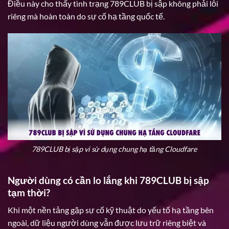
Điều này cho thấy tình trạng 789CLUB bị sập không phải lỗi
riêng mà hoàn toàn do sự cố hạ tầng quốc tế.
789CLUB bị sập vì sử dụng chung hạ tầng Cloudfare
Người dùng có cần lo lắng khi 789CLUB bị sập
tạm thời?
Khi một nền tảng gặp sự cố kỹ thuật do yếu tố hạ tầng bên
ngoài, dữ liệu người dùng vẫn được lưu trữ riêng biệt và